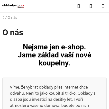
Přejít
Hledat
NÁKUP
na
KOŠÍK
obsah
Domů
/
O nás
O nás
Nejsme jen e-shop.
Jsme základ vaší nové
koupelny.
Víme, že vybrat obklady přes internet chce
odvahu. Není to jako koupit si tričko. Obklady a
dlažba jsou investicí na desítky let. Tvoří
atmosféru vašeho domova, budete po nich