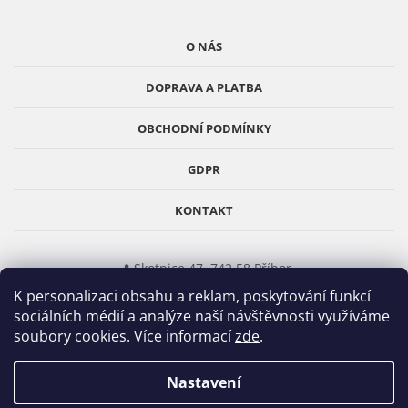
a
t
O NÁS
í
DOPRAVA A PLATBA
OBCHODNÍ PODMÍNKY
GDPR
KONTAKT
📍 Skotnice 47, 742 58 Příbor
K personalizaci obsahu a reklam, poskytování funkcí
📞
777 312 905
(Po–Pá 8–17)
sociálních médií a analýze naší návštěvnosti využíváme
✉️
info@obklady-cz.cz
soubory cookies. Více informací
zde
.
E-shop
Obklady-cz.cz
–
Základ vašeho domova.
Nastavení