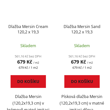
Dlažba Mersin Cream
Dlažba Mersin Sand
120,2 x 19,3
120,2 x 19,3
Skladem
Skladem
561,16 Kč bez DPH
561,16 Kč bez DPH
679 Kč
679 Kč
/ m2
/ m2
Měrná
Měrná
679 Kč / 1 m2
679 Kč / 1 m2
cena:
cena:
DO KOŠÍKU
DO KOŠÍKU
Dlažba Mersin
Písková dlažba Mersin
(120,2x19,3 cm) v
(120,2x19,3 cm) v matné
krémově matné imitaci
imitaci dřeva.