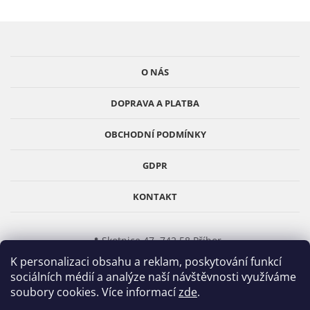
á
í
í
p
p
r
a
v
t
O NÁS
k
í
y
DOPRAVA A PLATBA
v
ý
p
OBCHODNÍ PODMÍNKY
i
s
GDPR
u
KONTAKT
📍 Skotnice 47, 742 58 Příbor
K personalizaci obsahu a reklam, poskytování funkcí
📞
777 312 905
(Po–Pá 8–17)
sociálních médií a analýze naší návštěvnosti využíváme
✉️
info@obklady-cz.cz
soubory cookies. Více informací
zde
.