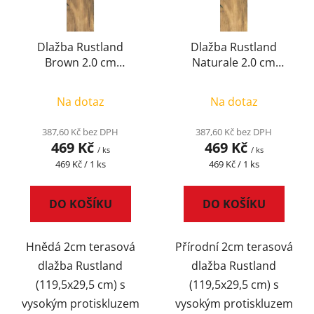
p
k
r
t
Dlažba Rustland
Dlažba Rustland
o
ů
Brown 2.0 cm
Naturale 2.0 cm
d
119,5x29,5
119,5x29,5
u
Na dotaz
Na dotaz
k
t
387,60 Kč bez DPH
387,60 Kč bez DPH
ů
469 Kč
469 Kč
/ ks
/ ks
Měrná
Měrná
469 Kč / 1 ks
469 Kč / 1 ks
cena:
cena:
DO KOŠÍKU
DO KOŠÍKU
Hnědá 2cm terasová
Přírodní 2cm terasová
dlažba Rustland
dlažba Rustland
(119,5x29,5 cm) s
(119,5x29,5 cm) s
vysokým protiskluzem
vysokým protiskluzem