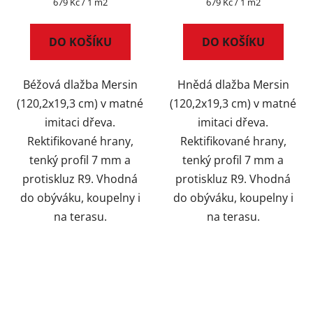
Měrná
Měrná
679 Kč / 1 m2
679 Kč / 1 m2
cena:
cena:
DO KOŠÍKU
DO KOŠÍKU
Béžová dlažba Mersin
Hnědá dlažba Mersin
(120,2x19,3 cm) v matné
(120,2x19,3 cm) v matné
imitaci dřeva.
imitaci dřeva.
Rektifikované hrany,
Rektifikované hrany,
tenký profil 7 mm a
tenký profil 7 mm a
protiskluz R9. Vhodná
protiskluz R9. Vhodná
do obýváku, koupelny i
do obýváku, koupelny i
na terasu.
na terasu.