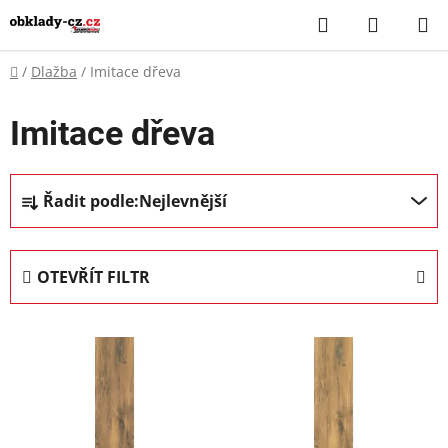
Přejít
Hledat
NÁKUP
na
KOŠÍK
obsah
Domů
/
Dlažba
/
Imitace dřeva
Imitace dřeva
Ř
Řadit podle:
Nejlevnější
a
z
e
OTEVŘÍT FILTR
n
í
V
p
ý
r
p
o
i
d
s
u