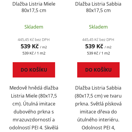
Dlažba Listria Miele
Dlažba Listria Sabbia
80x17,5 cm
80x17,5 cm
Skladem
Skladem
445,45 Kč bez DPH
445,45 Kč bez DPH
539 Kč
539 Kč
/ m2
/ m2
Měrná
Měrná
539 Kč / 1 m2
539 Kč / 1 m2
cena:
cena:
DO KOŠÍKU
DO KOŠÍKU
Medově hnědá dlažba
Dlažba Listria Sabbia
Listria Miele (80x17,5
(80x17,5 cm) ve tvaru
cm). Útulná imitace
prkna. Světlá písková
dubového prkna s
imitace dřeva do
mrazuvzdorností a
útulného interiéru.
odolností PEI 4. Skvělá
Odolnost PEI 4,