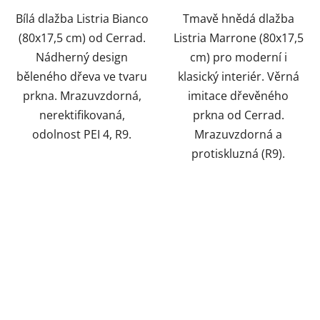
Bílá dlažba Listria Bianco
Tmavě hnědá dlažba
(80x17,5 cm) od Cerrad.
Listria Marrone (80x17,5
Nádherný design
cm) pro moderní i
běleného dřeva ve tvaru
klasický interiér. Věrná
prkna. Mrazuvzdorná,
imitace dřevěného
nerektifikovaná,
prkna od Cerrad.
odolnost PEI 4, R9.
Mrazuvzdorná a
protiskluzná (R9).