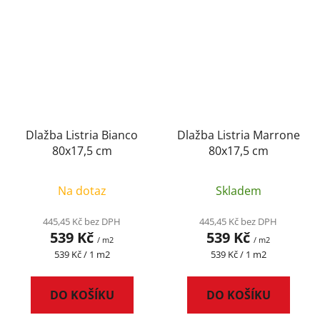
Dlažba Listria Bianco
Dlažba Listria Marrone
80x17,5 cm
80x17,5 cm
Na dotaz
Skladem
445,45 Kč bez DPH
445,45 Kč bez DPH
539 Kč
539 Kč
/ m2
/ m2
Měrná
Měrná
539 Kč / 1 m2
539 Kč / 1 m2
cena:
cena:
DO KOŠÍKU
DO KOŠÍKU