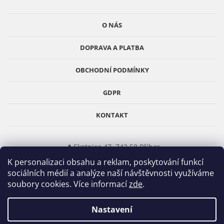
r
a
v
t
O NÁS
k
í
y
DOPRAVA A PLATBA
v
ý
p
OBCHODNÍ PODMÍNKY
i
s
GDPR
u
KONTAKT
📍 Skotnice 47, 742 58 Příbor
K personalizaci obsahu a reklam, poskytování funkcí
📞
777 312 905
(Po–Pá 8–17)
sociálních médií a analýze naší návštěvnosti využíváme
✉️
info@obklady-cz.cz
soubory cookies. Více informací
zde
.
E-shop
Obklady-cz.cz
–
Základ vašeho domova.
Nastavení