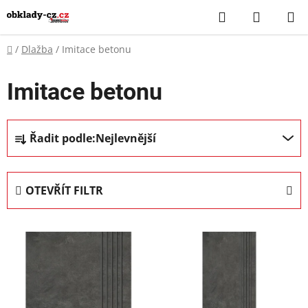
Přejít
Hledat
NÁKUP
na
KOŠÍK
obsah
Domů
/
Dlažba
/
Imitace betonu
Imitace betonu
Ř
Řadit podle:
Nejlevnější
a
z
e
OTEVŘÍT FILTR
n
í
V
p
ý
r
p
o
i
d
s
u