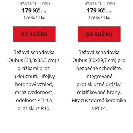
147,93 Kč bez DPH
147,93 Kč bez DPH
179 Kč
179 Kč
/ ks
/ ks
Měrná
Měrná
179 Kč / 1 ks
179 Kč / 1 ks
cena:
cena:
DO KOŠÍKU
DO KOŠÍKU
Béžová schodovka
Béžová schodovka
Qubus (33,3x33,3 cm) s
Qubus (60x29,7 cm) pro
drážkami proti
bezpečné schodiště.
uklouznutí. Hřejivý
Integrované
betonový vzhled,
protiskluzné drážky,
mrazuvzdornost,
rektifikované hrany.
odolnost PEI 4 a
Mrazuvzdorná keramika
protiskluz R10.
s PEI 4.