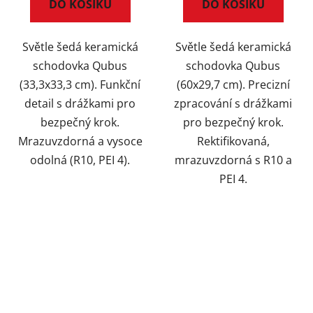
DO KOŠÍKU
DO KOŠÍKU
Světle šedá keramická
Světle šedá keramická
schodovka Qubus
schodovka Qubus
(33,3x33,3 cm). Funkční
(60x29,7 cm). Precizní
detail s drážkami pro
zpracování s drážkami
bezpečný krok.
pro bezpečný krok.
Mrazuvzdorná a vysoce
Rektifikovaná,
odolná (R10, PEI 4).
mrazuvzdorná s R10 a
PEI 4.