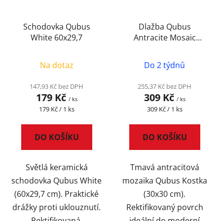
Schodovka Qubus
Dlažba Qubus
White 60x29,7
Antracite Mosaic
Kostky 30x30
Na dotaz
Do 2 týdnů
147,93 Kč bez DPH
255,37 Kč bez DPH
179 Kč
309 Kč
/ ks
/ ks
Měrná
Měrná
179 Kč / 1 ks
309 Kč / 1 ks
cena:
cena:
DO KOŠÍKU
DO KOŠÍKU
Světlá keramická
Tmavá antracitová
schodovka Qubus White
mozaika Qubus Kostka
(60x29,7 cm). Praktické
(30x30 cm).
drážky proti uklouznutí.
Rektifikovaný povrch
Rektifikovaná,
ideální do moderní